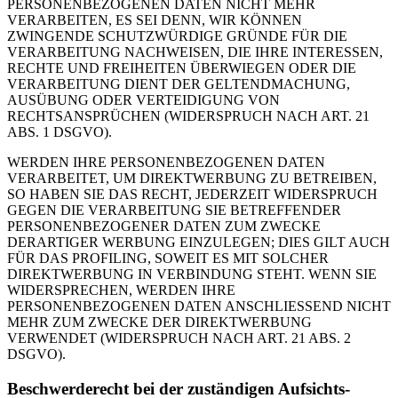
PERSONENBEZOGENEN DATEN NICHT MEHR
VERARBEITEN, ES SEI DENN, WIR KÖNNEN
ZWINGENDE SCHUTZWÜRDIGE GRÜNDE FÜR DIE
VERARBEITUNG NACHWEISEN, DIE IHRE INTERESSEN,
RECHTE UND FREIHEITEN ÜBERWIEGEN ODER DIE
VERARBEITUNG DIENT DER GELTENDMACHUNG,
AUSÜBUNG ODER VERTEIDIGUNG VON
RECHTSANSPRÜCHEN (WIDERSPRUCH NACH ART. 21
ABS. 1 DSGVO).
WERDEN IHRE PERSONENBEZOGENEN DATEN
VERARBEITET, UM DIREKTWERBUNG ZU BETREIBEN,
SO HABEN SIE DAS RECHT, JEDERZEIT WIDERSPRUCH
GEGEN DIE VERARBEITUNG SIE BETREFFENDER
PERSONENBEZOGENER DATEN ZUM ZWECKE
DERARTIGER WERBUNG EINZULEGEN; DIES GILT AUCH
FÜR DAS PROFILING, SOWEIT ES MIT SOLCHER
DIREKTWERBUNG IN VERBINDUNG STEHT. WENN SIE
WIDERSPRECHEN, WERDEN IHRE
PERSONENBEZOGENEN DATEN ANSCHLIESSEND NICHT
MEHR ZUM ZWECKE DER DIREKTWERBUNG
VERWENDET (WIDERSPRUCH NACH ART. 21 ABS. 2
DSGVO).
Beschwerde­recht bei der zuständigen Aufsichts­